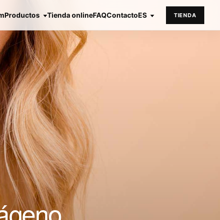
em
Productos
Tienda online
FAQ
Contacto
ES
TIENDA
lágeno,