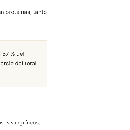
n proteínas, tanto
l 57 % del
ercio del total
 vasos sanguíneos;