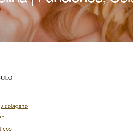
CULO
 y colágeno
za
ticos