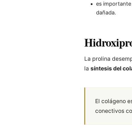
es importante 
dañada.
Hidroxipro
La prolina desempe
la
síntesis del co
El colágeno es
conectivos com