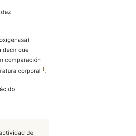
gidez
ioxigenasa)
a decir que
 en comparación
1
eratura corporal
.
 ácido
actividad de