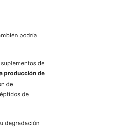
también podría
e suplementos de
a producción de
ón de
péptidos de
 su degradación