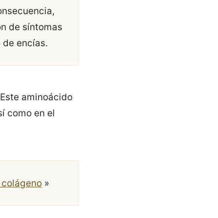
consecuencia,
ón de síntomas
 de encías.
. Este aminoácido
sí como en el
n colágeno
»