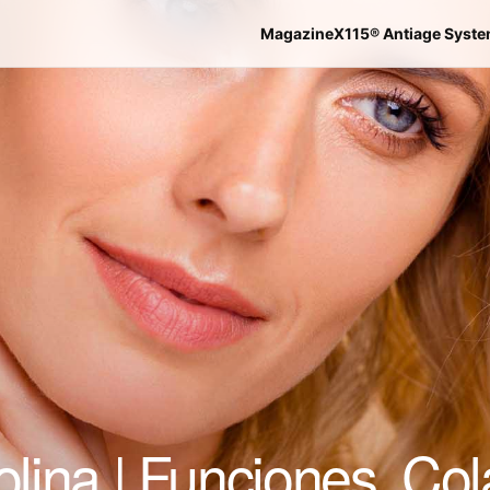
Magazine
X115® Antiage Syst
rolina | Funciones, Co