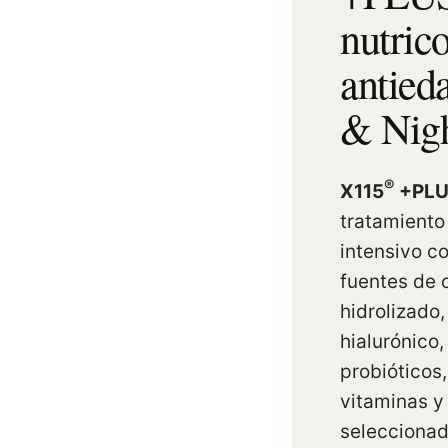
nutric
antied
& Nig
®
X115
+PLU
tratamiento
intensivo c
fuentes de 
hidrolizado,
hialurónico
probióticos, 
vitaminas y
seleccionad