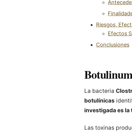
Anteceden
Finalidad
Riesgos, Efec
Efectos S
Conclusiones
Botulinum 
La bacteria
Clost
botulínicas
identi
investigada es la 
Las toxinas produ