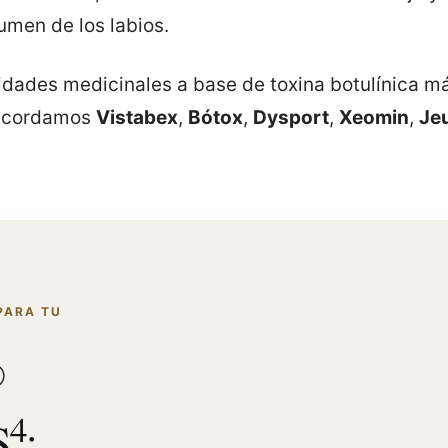
umen de los labios.
idades medicinales a base de toxina botulínica má
recordamos
Vistabex
,
Bótox
,
Dysport
,
Xeomin
,
Je
PARA TU
®
4
S
: