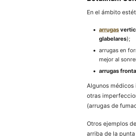
En el ámbito estét
arrugas
vertic
glabelares
);
arrugas en for
mejor al sonreí
arrugas front
Algunos médicos i
otras imperfecci
(arrugas de fumad
Otros ejemplos d
arriba de la punta