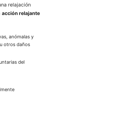
na relajación
a
acción relajante
vas, anómalas y
u otros daños
ntarias del
lmente