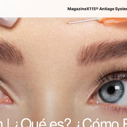
Magazine
X115® Antiage Syst
um | ¿Qué es? ¿Cómo 