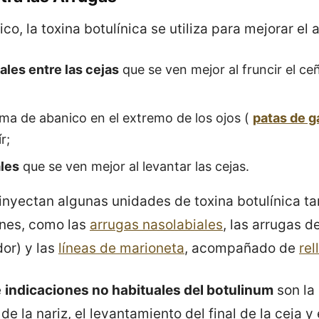
ico, la toxina botulínica se utiliza para mejorar el
ales entre las cejas
que se ven mejor al fruncir el ce
ma de abanico en el extremo de los ojos (
patas de g
r;
ales
que se ven mejor al levantar las cejas.
nyectan algunas unidades de toxina botulínica ta
ones, como las
arrugas nasolabiales
, las arrugas d
or) y las
líneas de marioneta
, acompañado de
rel
e
indicaciones no habituales del botulinum
son la
 de la nariz, el levantamiento del final de la ceja 