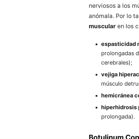
nerviosos a los m
anómala. Por lo ta
muscular
en los 
espasticidad 
prolongadas d
cerebrales);
vejiga hiperac
músculo detrus
hemicránea c
hiperhidrosis 
prolongada).
Botulinum Con