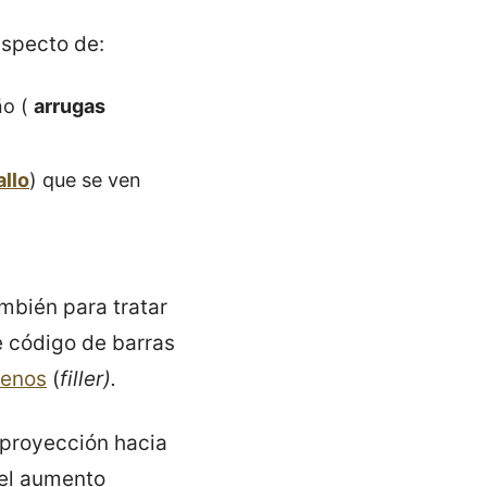
 aspecto de:
ño (
arrugas
allo
) que se ven
mbién para tratar
e código de barras
lenos
(
filler).
 proyección hacia
y el aumento