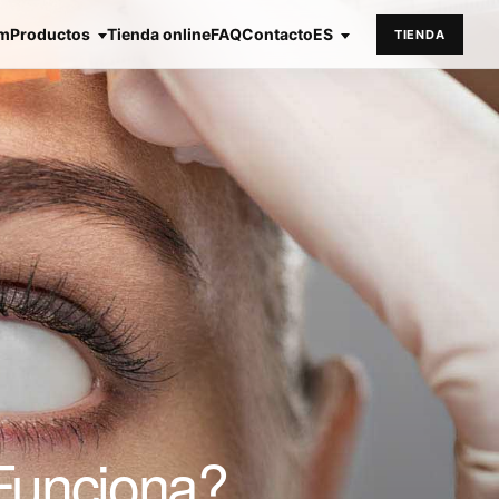
em
Productos
Tienda online
FAQ
Contacto
ES
TIENDA
Funciona?