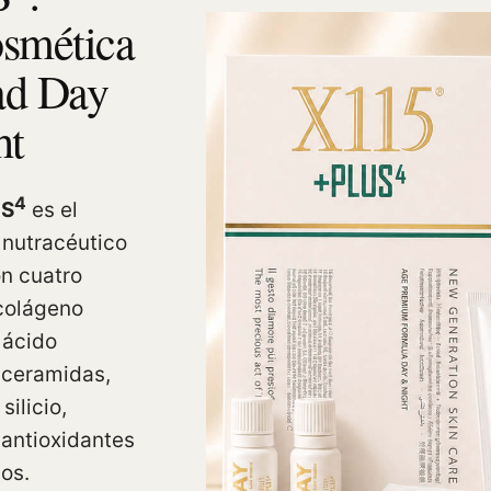
osmética
ad Day
ht
4
S
es el
 nutracéutico
on cuatro
colágeno
 ácido
, ceramidas,
silicio,
 antioxidantes
os.