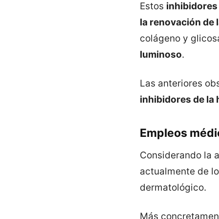
Estos
inhibidores
la renovación de l
colágeno y glico
luminoso
.
Las anteriores ob
inhibidores de l
Empleos médi
Considerando la a
actualmente de l
dermatológico.
Más concretament