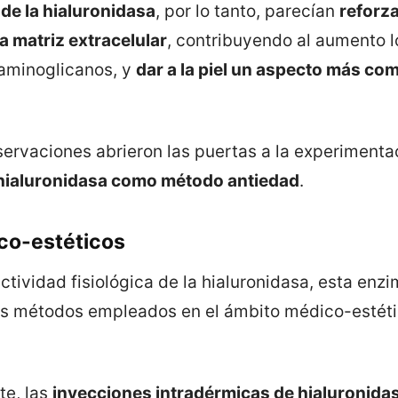
 de la hialuronidasa
, por lo tanto, parecían
reforza
a matriz extracelular
, contribuyendo al aumento l
saminoglicanos, y
dar a la piel un aspecto más co
servaciones abrieron las puertas a la experimenta
a hialuronidasa como método antiedad
.
co-estéticos
ctividad fisiológica de la hialuronidasa, esta enz
os métodos empleados en el ámbito médico-estét
e, las
inyecciones intradérmicas de hialuronida