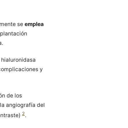
almente se
emplea
implantación
a.
a hialuronidasa
 complicaciones y
ón de los
a angiografía del
2
ontraste)
.