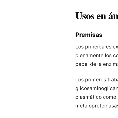
Usos en ám
Premisas
Los principales e
plenamente los co
papel de la enzim
Los primeros trab
glicosaminoglican
plasmático como l
metaloproteinasas