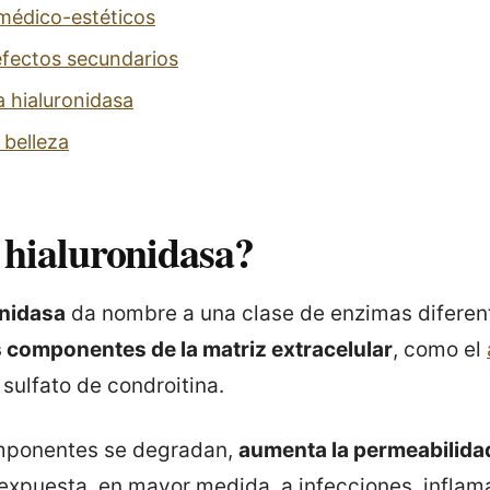
médico-estéticos
efectos secundarios
a hialuronidasa
 belleza
 hialuronidasa?
onidasa
da nombre a una clase de enzimas diferen
 componentes de la matriz extracelular
, como el
l sulfato de condroitina.
mponentes se degradan,
aumenta la permeabilidad 
a expuesta, en mayor medida, a infecciones, inflam