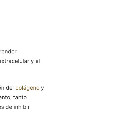
render
tracelular y el
ón del
colágeno
y
nto, tanto
 de inhibir