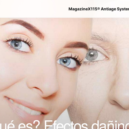
Magazine
X115® Antiage Syst
ué es? Efectos dañin