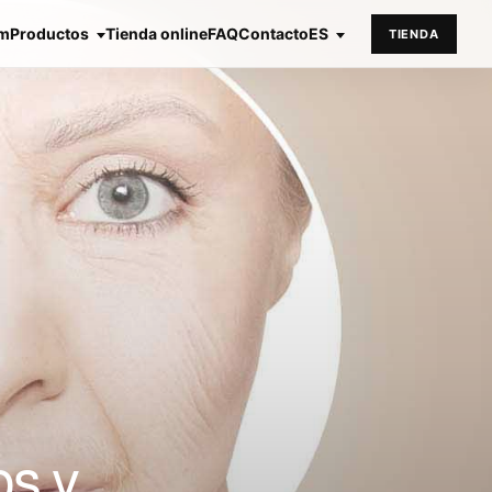
em
Productos
Tienda online
FAQ
Contacto
ES
TIENDA
os y