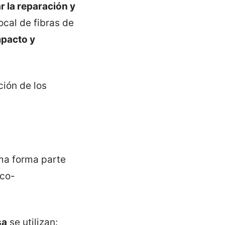
r la reparación y
ocal de fibras de
mpacto y
ción de los
ima forma parte
ico-
sa
se utilizan: