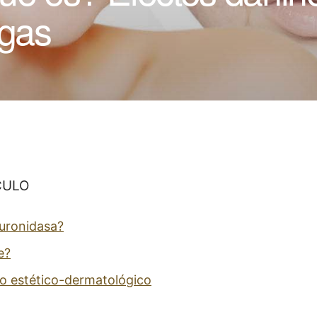
ugas
CULO
luronidasa?
e?
o estético-dermatológico