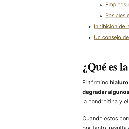
Empleos 
Posibles 
Inhibición de l
Un consejo de
¿Qué es la
El término
hialur
degradar algunos
la condroitina y e
Cuando estos co
por tanto, result