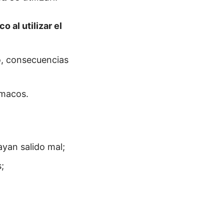
o al utilizar
el
o, consecuencias
rmacos.
ayan salido mal;
;