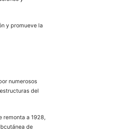
ión y promueve la
a por numerosos
 estructuras del
se remonta a 1928,
subcutánea de