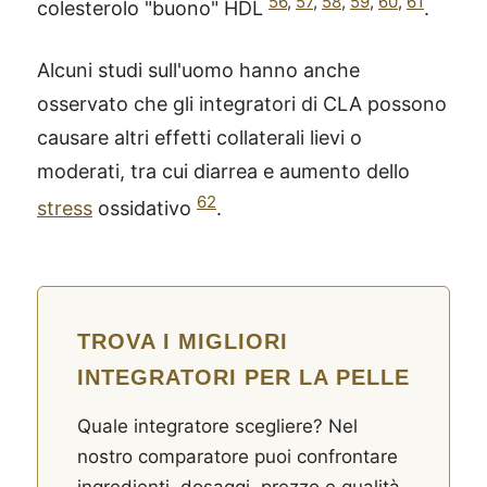
56
,
57
,
58
,
59
,
60
,
61
colesterolo "buono" HDL
.
Alcuni studi sull'uomo hanno anche
osservato che gli integratori di CLA possono
causare altri effetti collaterali lievi o
moderati, tra cui diarrea e aumento dello
62
stress
ossidativo
.
TROVA I MIGLIORI
INTEGRATORI PER LA PELLE
Quale integratore scegliere? Nel
nostro comparatore puoi confrontare
ingredienti, dosaggi, prezzo e qualità