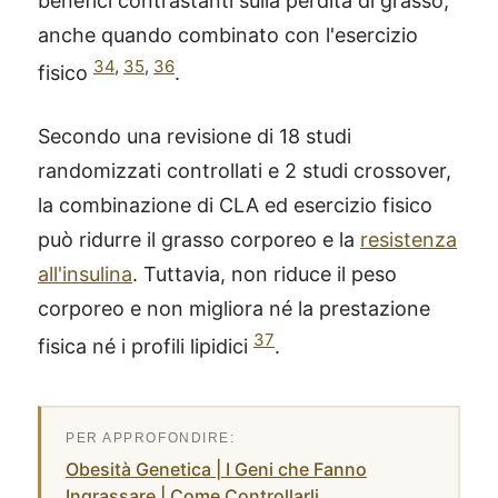
benefici contrastanti sulla perdita di grasso,
anche quando combinato con l'esercizio
34
,
35
,
36
fisico
.
Secondo una revisione di 18 studi
randomizzati controllati e 2 studi crossover,
la combinazione di CLA ed esercizio fisico
può ridurre il grasso corporeo e la
resistenza
all'insulina
. Tuttavia, non riduce il peso
corporeo e non migliora né la prestazione
37
fisica né i profili lipidici
.
Obesità Genetica | I Geni che Fanno
Ingrassare | Come Controllarli