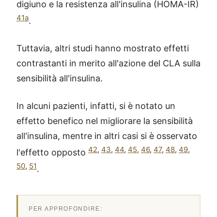
digiuno e la resistenza all'insulina (HOMA-IR)
41a
.
Tuttavia, altri studi hanno mostrato effetti
contrastanti in merito all'azione del CLA sulla
sensibilità all'insulina.
In alcuni pazienti, infatti, si è notato un
effetto benefico nel migliorare la sensibilità
all'insulina, mentre in altri casi si è osservato
42
,
43
,
44
,
45
,
46
,
47
,
48
,
49
,
l'effetto opposto
50
,
51
.