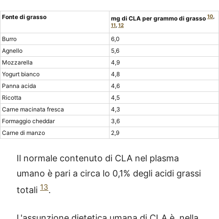
Fonte di grasso
10
,
mg di CLA per grammo di grasso
11
,
12
Burro
6,0
Agnello
5,6
Mozzarella
4,9
Yogurt bianco
4,8
Panna acida
4,6
Ricotta
4,5
Carne macinata fresca
4,3
Formaggio cheddar
3,6
Carne di manzo
2,9
Il normale contenuto di CLA nel plasma
umano è pari a circa lo 0,1% degli acidi grassi
13
totali
.
L'assunzione dietetica umana di CLA è, nella