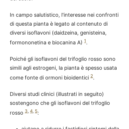
In campo salutistico, l'interesse nei confronti
di questa pianta è legato al contenuto di
diversi isoflavoni (daidzeina, genisteina,
1
formononetina e biocanina A)
.
Poiché gli isoflavoni del trifoglio rosso sono
simili agli estrogeni, la pianta è spesso usata
2
come fonte di ormoni bioidentici
.
Diversi studi clinici (illustrati in seguito)
sostengono che gli isoflavoni del trifoglio
3
,
4
,
5
rosso
:
aiutano a ridurre i fastidiosi sintomi della