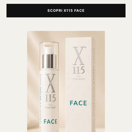
SCOPRI X115 FACE
®
X115
-
SCOPRI COME FUNZIONA