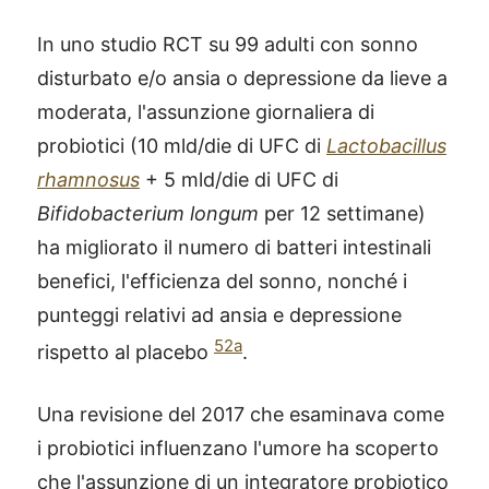
In uno studio RCT su 99 adulti con sonno
disturbato e/o ansia o depressione da lieve a
moderata, l'assunzione giornaliera di
probiotici (10 mld/die di UFC di
Lactobacillus
rhamnosus
+ 5 mld/die di UFC di
Bifidobacterium longum
per 12 settimane)
ha migliorato il numero di batteri intestinali
benefici, l'efficienza del sonno, nonché i
punteggi relativi ad ansia e depressione
52a
rispetto al placebo
.
Una revisione del 2017 che esaminava come
®
X115
-
i probiotici influenzano l'umore ha scoperto
SCOPRI COME FUNZIONA
che l'assunzione di un integratore probiotico