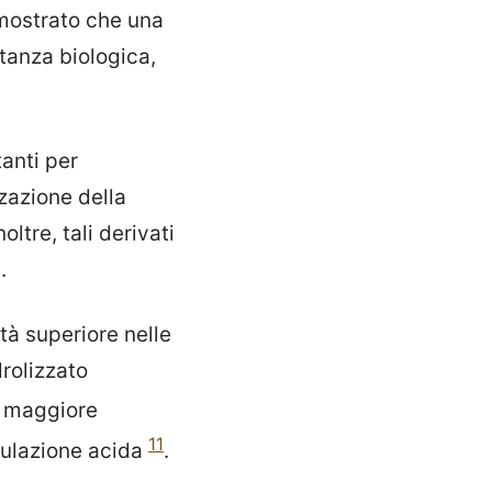
imostrato che una
tanza biologica,
anti per
zzazione della
ltre, tali derivati
.
ità superiore nelle
rolizzato
la maggiore
11
mulazione acida
.