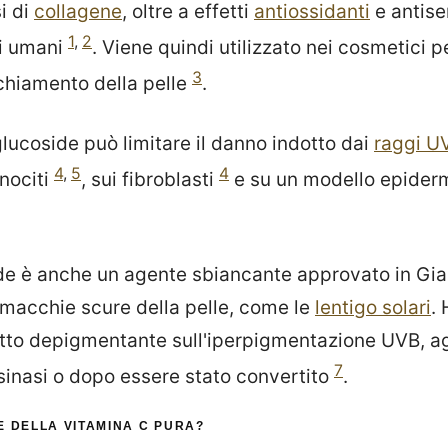
i di
collagene
, oltre a effetti
antiossidanti
e antise
1
,
2
i umani
. Viene quindi utilizzato nei cosmetici p
3
chiamento della pelle
.
 glucoside può limitare il danno indotto dai
raggi U
4
,
5
4
inociti
, sui fibroblasti
e su un modello epiderm
ide è anche un agente sbiancante approvato in Gia
 macchie scure della pelle, come le
lentigo solari
. 
tto depigmentante sull'iperpigmentazione UVB, 
7
rosinasi o dopo essere stato convertito
.
E DELLA VITAMINA C PURA?