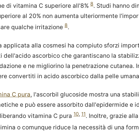
8
e di vitamina C superiore all'8%
. Studi hanno d
periore al 20% non aumenta ulteriormente l'impor
8
re qualche irritazione
.
a applicata alla cosmesi ha compiuto sforzi import
i ​​dell'acido ascorbico che garantiscano la stabili
dazione e ne migliorino la penetrazione cutanea. Ino
re convertiti in acido ascorbico dalla pelle umana
mina C pura
, l'ascorbil glucoside mostra una stabil
etiche e può essere assorbito dall'epidermide e id
10
,
11
liberando vitamina C pura
. Inoltre, grazie al
 elimina o comunque riduce la necessità di una for