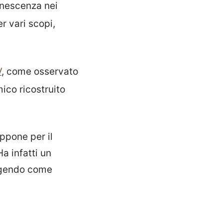
nescenza nei
er vari scopi,
V
, come osservato
ico ricostruito
ppone per il
Ha infatti un
agendo come