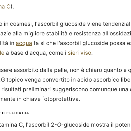
na C
).
in cosmesi, l'ascorbil glucoside viene tendenzial
azie alla migliore stabilità e resistenza all'ossidazi
lità in
acqua
fa sì che l'ascorbil glucoside possa es
le
a base d'acqua, come i
sieri viso
.
ere assorbito dalla pelle, non è chiaro quanto e 
G topico venga convertito in acido ascorbico libe
 risultati preliminari suggeriscono comunque una 
mente in chiave fotoprotettiva.
ED EFFICACIA
tamina C, l'ascorbil 2-
O
-glucoside mostra il poten