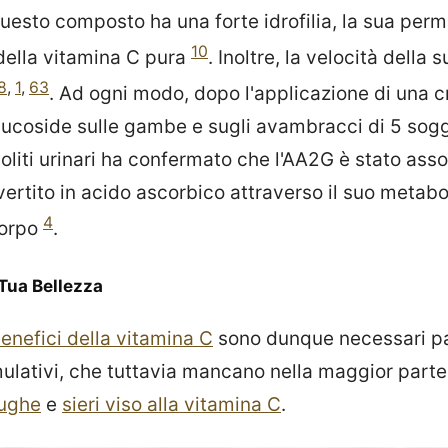
uesto composto ha una forte idrofilia, la sua perm
10
 della vitamina C pura
. Inoltre, la velocità della
8
,
1
,
63
. Ad ogni modo, dopo l'applicazione di una
glucoside sulle gambe e sugli avambracci di 5 sog
boliti urinari ha confermato che l'AA2G è stato asso
rtito in acido ascorbico attraverso il suo metabo
4
 corpo
.
 Tua Bellezza
enefici della vitamina C
sono dunque necessari pa
ulativi, che tuttavia mancano nella maggior parte
rughe
e
sieri viso alla vitamina C
.