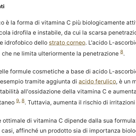
ti
o è la forma di vitamina C più biologicamente atti
cola idrofila e instabile, da cui la scarsa penetrazi
e idrofobico dello
strato corneo
. L'acido L-ascorb
8
l che ne limita ulteriormente la penetrazione
.
 delle formule cosmetiche a base di acido L-ascorb
d esempio tramite aggiunta di
acido ferulico
, è un 
stabilità all'ossidazione della vitamina C e aument
9
,
8
utaneo
. Tuttavia, aumenta il rischio di irritazion
 ottimale di vitamina C dipende dalla sua formula
 casi, affinché un prodotto sia di importanza biol