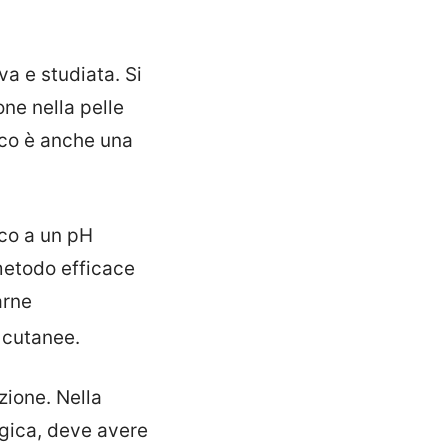
va e studiata. Si
one nella pelle
ico è anche una
ico a un pH
metodo efficace
arne
i cutanee.
zione. Nella
ogica, deve avere