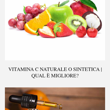
VITAMINA C NATURALE O SINTETICA |
QUAL È MIGLIORE?
®
X115
-
SCOPRI COME FUNZIONA