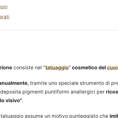
ioni
erati
zione
consiste nel "
tatuaggio
"
cosmetico del
cuoi
anualmente
, tramite uno speciale strumento di pr
deposita pigmenti puntiformi anallergici per
ricos
llo visivo"
.
l tatuaggio assume un motivo punteggiato che
imi