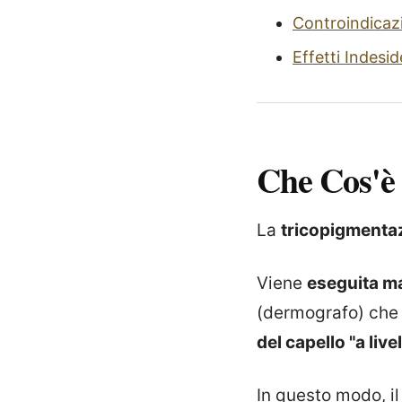
Controindicaz
Effetti Indesid
Che Cos'è
La
tricopigmenta
Viene
eseguita m
(dermografo) che 
del capello "a live
In questo modo, i