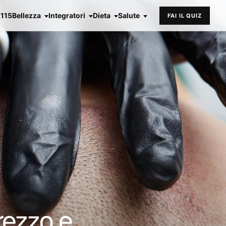
X115
Bellezza
Integratori
Dieta
Salute
FAI IL QUIZ
rezzo e