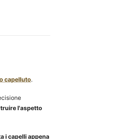
o capelluto
.
ecisione
truire l'aspetto
ta i capelli appena