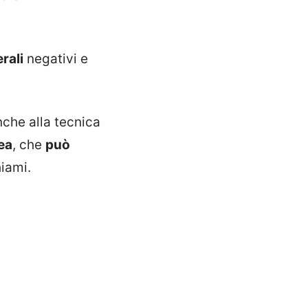
rali
negativi e
nche alla tecnica
ea
, che
può
iami.