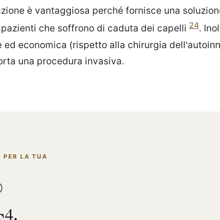
ione è vantaggiosa perché fornisce una soluzione
24
i pazienti che soffrono di caduta dei capelli
. Ino
 ed economica (rispetto alla chirurgia dell'autoinn
rta una procedura invasiva.
 PER LA TUA
®
4
S
: