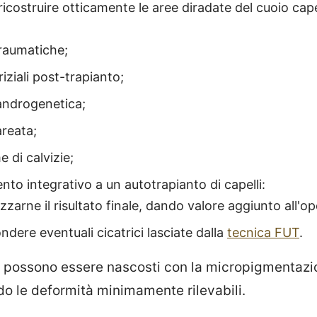
o ricostruire otticamente le aree diradate del cuoio ca
traumatiche;
triziali post-trapianto;
androgenetica;
areata;
e di calvizie;
to integrativo a un autotrapianto di capelli:
zzarne il risultato finale, dando valore aggiunto all'o
ndere eventuali cicatrici lasciate dalla
tecnica FUT
.
i possono essere nascosti con la micropigmentazi
do le deformità minimamente rilevabili.