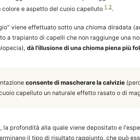
1
,
2
 colore e aspetto del cuoio capelluto
.
gio" viene effettuato sotto una chioma diradata (
to a trapianto di capelli che non raggiunge una n
alopecia),
dà l'illusione di una chioma piena più fo
entazione
consente di mascherare la calvizie
(perd
cuoio capelluto un naturale effetto rasato o di ma
o, la profondità alla quale viene depositato e l'esp
erminano il tipo di risultato raggiunto, che può es