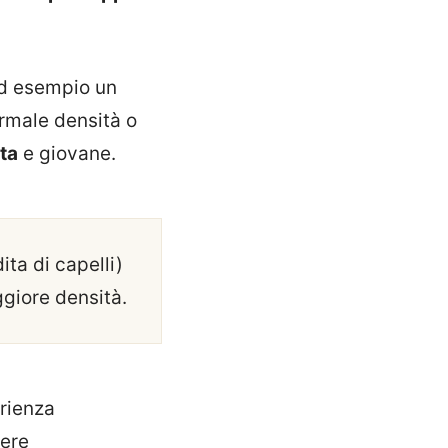
ad esempio un
ormale densità o
lta
e giovane.
ita di capelli)
ggiore densità.
erienza
sere