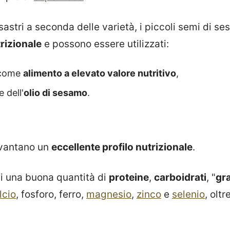
ssastri a seconda delle varietà, i piccoli semi di 
rizionale
e possono essere utilizzati:
 come
alimento a elevato valore nutritivo
,
e dell'
olio di sesamo
.
vantano un
eccellente profilo nutrizionale
.
i una buona quantità di
proteine
,
carboidrati
, "
gr
lcio
, fosforo, ferro,
magnesio
,
zinco
e
selenio
, oltr