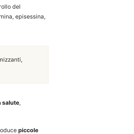
rollo del
ina, episessina,
mizzanti,
a salute
,
produce
piccole