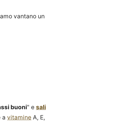
sesamo vantano un
assi buoni
" e
sali
e a
vitamine
A, E,