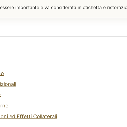
 essere importante e va considerata in etichetta e ristorazi
no
izionali
ci
arne
ni ed Effetti Collaterali