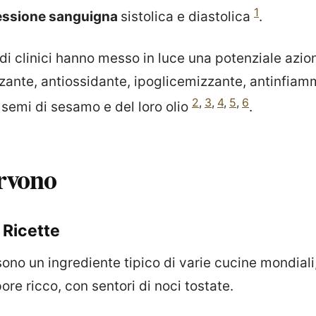
1
ressione sanguigna
sistolica e diastolica
.
tudi clinici hanno messo in luce una potenziale azio
zante, antiossidante, ipoglicemizzante, antinfiam
2
,
3
,
4
,
5
,
6
 semi di sesamo e del loro olio
.
rvono
 Ricette
ono un ingrediente tipico di varie cucine mondiali,
pore ricco, con sentori di noci tostate.