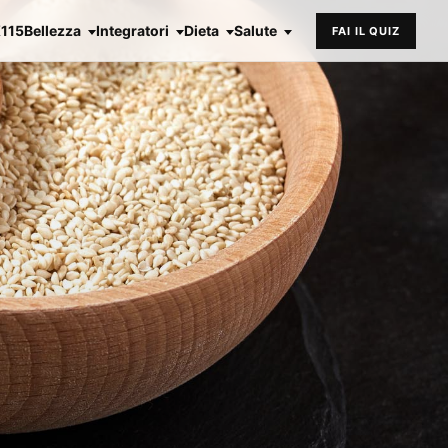
X115
Bellezza
Integratori
Dieta
Salute
FAI IL QUIZ