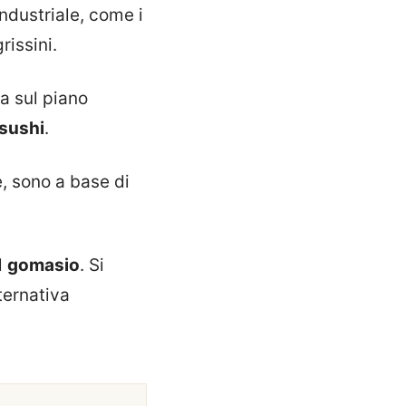
industriale, come i
rissini.
ia sul piano
sushi
.
, sono a base di
l
gomasio
. Si
ternativa