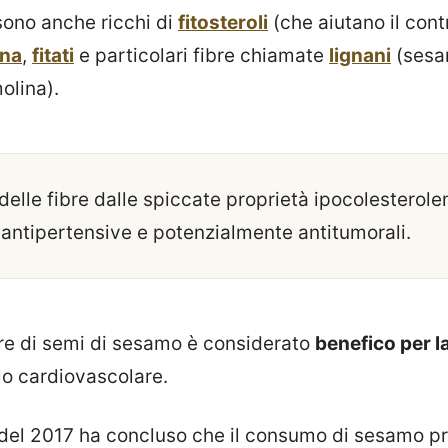
sono anche ricchi di
fitosteroli
(che aiutano il cont
ina
,
fitati
e particolari fibre chiamate
lignani
(sesam
olina).
 delle fibre dalle spiccate proprietà ipocolesterole
 antipertensive e potenzialmente antitumorali.
re di semi di sesamo è considerato
benefico per l
llo cardiovascolare.
 del 2017 ha concluso che il consumo di sesamo 