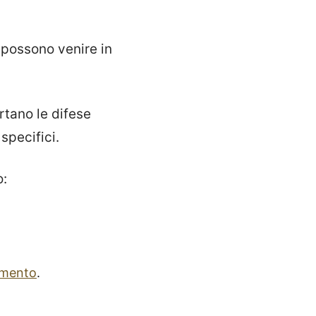
 possono venire in
rtano le difese
specifici.
o:
amento
.