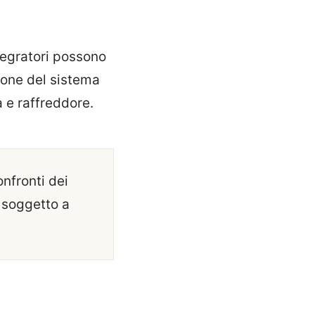
tegratori possono
ione del sistema
a e raffreddore.
onfronti dei
a soggetto a