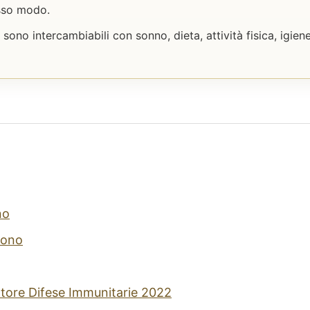
esso modo.
sono intercambiabili con sonno, dieta, attività fisica, igi
no
gono
atore Difese Immunitarie 2022