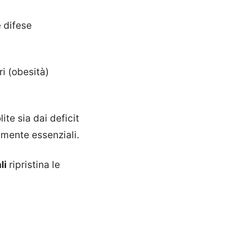
 difese
ri (obesità)
ite sia dai deficit
lmente essenziali.
li
ripristina le