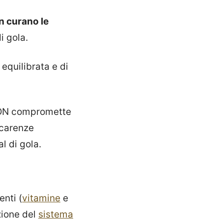
n curano le
i gola.
equilibrata e di
 NON compromette
 carenze
l di gola.
enti (
vitamine
e
zione del
sistema