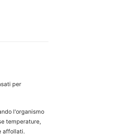
nsati per
ando l'organismo
se temperature,
affollati.