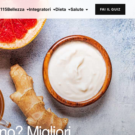
X115
Bellezza
Integratori
Dieta
Salute
FAI IL QUIZ
no? Migliori