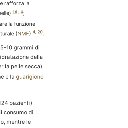
e rafforza la
19
,
6
pelle)
;
nare la funzione
4
,
20
turale (
NMF
)
.
2,5-10 grammi di
idratazione della
r la pelle secca)
ne e la
guarigione
124 pazienti)
di consumo di
no, mentre le