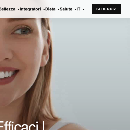
Bellezza
Integratori
Dieta
Salute
IT
FAI IL QUIZ
ficaci |