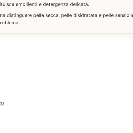
ituisce emollienti e detergenza delicata.
a distinguere pelle secca, pelle disidratata e pelle sensibile
problema.
co