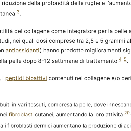
la riduzione della profondità delle rughe e l'aument
3
cutanea
.
tilità del collagene come integratore per la pelle 
tudi, nei quali dosi comprese tra 2,5 e 5 grammi al
on
antiossidanti
) hanno prodotto miglioramenti sign
4
,
5
della pelle dopo 8-12 settimane di trattamento
.
, i
peptidi bioattivi
contenuti nel collagene e/o deri
buiti in vari tessuti, compresa la pelle, dove innescan
20
 nei
fibroblasti
cutanei, aumentando la loro attività
 i fibroblasti dermici aumentano la produzione di aci