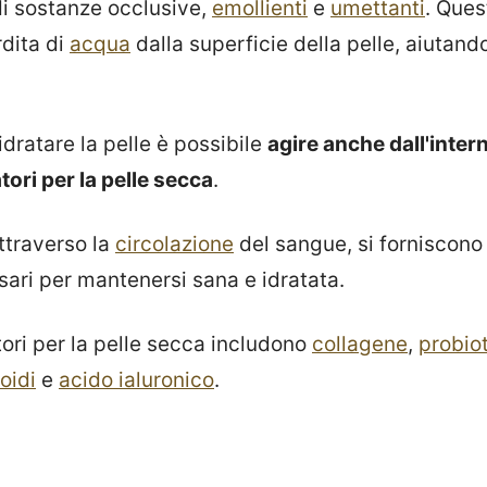
di sostanze occlusive,
emollienti
e
umettanti
. Ques
dita di
acqua
dalla superficie della pelle, aiutand
idratare la pelle è possibile
agire anche dall'inter
tori per la pelle secca
.
ttraverso la
circolazione
del sangue, si forniscono a
ssari per mantenersi sana e idratata.
ori per la pelle secca includono
collagene
,
probiot
oidi
e
acido ialuronico
.