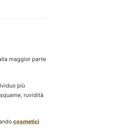
lla maggior parte
ividuo più
 squame, ruvidità
cando
cosmetici