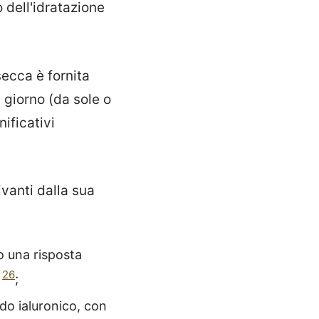
o dell'idratazione
secca è fornita
 giorno (da sole o
ificativi
vanti dalla sua
o una risposta
,
26
;
do ialuronico, con